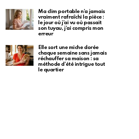
Ma clim portable n’a jamais
vraiment rafraîchi la pièce :
le jour où j’ai vu où passait
son tuyau, j’ai compris mon
erreur
Elle sort une miche dorée
chaque semaine sans jamais
réchauffer sa maison : sa
méthode d’été intrigue tout
le quartier