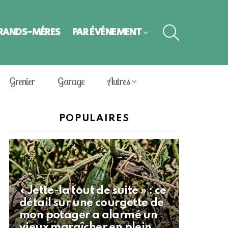
SEARCH
GRANDS-MÈRES
PAR ÉVÈNEMENT
Grenier
Garage
Autres
POPULAIRES
« Jette-la tout de suite » : ce
détail sur une courgette de
mon potager a alarmé un
vieux maraîcher en plein