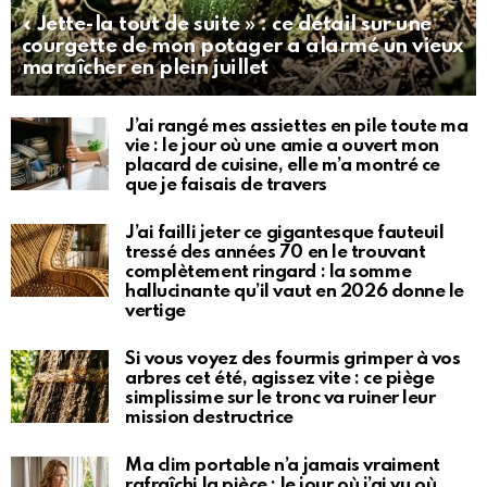
« Jette-la tout de suite » : ce détail sur une
courgette de mon potager a alarmé un vieux
maraîcher en plein juillet
J’ai rangé mes assiettes en pile toute ma
vie : le jour où une amie a ouvert mon
placard de cuisine, elle m’a montré ce
que je faisais de travers
J’ai failli jeter ce gigantesque fauteuil
tressé des années 70 en le trouvant
complètement ringard : la somme
hallucinante qu’il vaut en 2026 donne le
vertige
Si vous voyez des fourmis grimper à vos
arbres cet été, agissez vite : ce piège
simplissime sur le tronc va ruiner leur
mission destructrice
Ma clim portable n’a jamais vraiment
rafraîchi la pièce : le jour où j’ai vu où