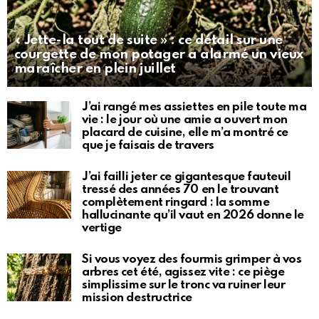
« Jette-la tout de suite » : ce détail sur une
courgette de mon potager a alarmé un vieux
maraîcher en plein juillet
J’ai rangé mes assiettes en pile toute ma
vie : le jour où une amie a ouvert mon
placard de cuisine, elle m’a montré ce
que je faisais de travers
J’ai failli jeter ce gigantesque fauteuil
tressé des années 70 en le trouvant
complètement ringard : la somme
hallucinante qu’il vaut en 2026 donne le
vertige
Si vous voyez des fourmis grimper à vos
arbres cet été, agissez vite : ce piège
simplissime sur le tronc va ruiner leur
mission destructrice