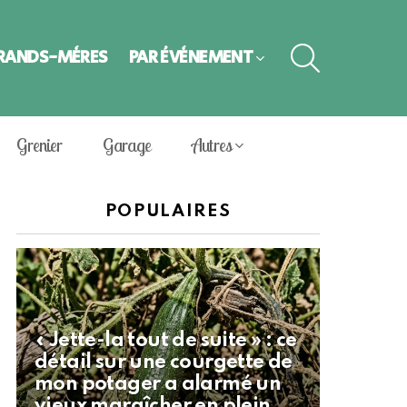
SEARCH
GRANDS-MÈRES
PAR ÉVÈNEMENT
Grenier
Garage
Autres
POPULAIRES
« Jette-la tout de suite » : ce
détail sur une courgette de
mon potager a alarmé un
vieux maraîcher en plein