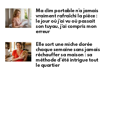
Ma clim portable n’a jamais
vraiment rafraîchi la pièce :
le jour où j’ai vu où passait
son tuyau, j’ai compris mon
erreur
Elle sort une miche dorée
chaque semaine sans jamais
réchauffer sa maison : sa
méthode d’été intrigue tout
le quartier