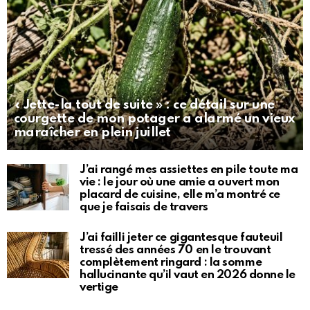
« Jette-la tout de suite » : ce détail sur une
courgette de mon potager a alarmé un vieux
maraîcher en plein juillet
J’ai rangé mes assiettes en pile toute ma
vie : le jour où une amie a ouvert mon
placard de cuisine, elle m’a montré ce
que je faisais de travers
J’ai failli jeter ce gigantesque fauteuil
tressé des années 70 en le trouvant
complètement ringard : la somme
hallucinante qu’il vaut en 2026 donne le
vertige