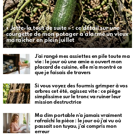
« Jette-la tout de suite » : ce détail sur une
courgette de mon potager a alarmé un vieux
maraîcher en plein juillet
J’ai rangé mes assiettes en pile toute ma
vie : le jour où une amie a ouvert mon
placard de cuisine, elle m’a montré ce
que je faisais de travers
Si vous voyez des fourmis grimper à vos
arbres cet été, agissez vite : ce piège
simplissime sur le tronc va ruiner leur
mission destructrice
Ma clim portable n’a jamais vraiment
rafraîchi la pièce : le jour où j’ai vu où
passait son tuyau, j’ai compris mon
erreur