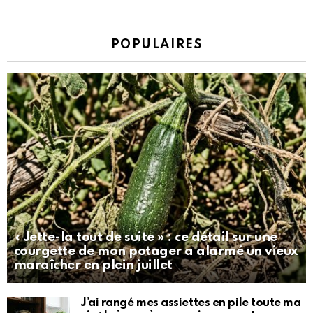
POPULAIRES
« Jette-la tout de suite » : ce détail sur une
courgette de mon potager a alarmé un vieux
maraîcher en plein juillet
J’ai rangé mes assiettes en pile toute ma