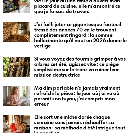
vie : le jour où une amie a ouvert mon
placard de cuisine, elle m’a montré ce
que je faisais de travers
J’ai failli jeter ce gigantesque fauteuil
tressé des années 70 en le trouvant
complètement ringard : la somme
hallucinante qu’il vaut en 2026 donne le
vertige
Si vous voyez des fourmis grimper à vos
arbres cet été, agissez vite : ce piège
simplissime sur le tronc va ruiner leur
mission destructrice
Ma clim portable n’a jamais vraiment
rafraîchi la pièce : le jour où j’ai vu où
passait son tuyau, j’ai compris mon
erreur
Elle sort une miche dorée chaque
semaine sans jamais réchauffer sa
maison : sa méthode d’été intrigue tout