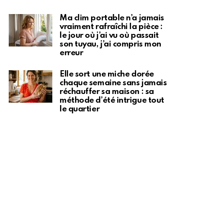
Ma clim portable n’a jamais
vraiment rafraîchi la pièce :
le jour où j’ai vu où passait
son tuyau, j’ai compris mon
erreur
Elle sort une miche dorée
chaque semaine sans jamais
réchauffer sa maison : sa
méthode d’été intrigue tout
le quartier