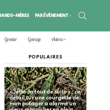
SEARCH
GRANDS-MÈRES
PAR ÉVÈNEMENT
Grenier
Garage
Autres
POPULAIRES
« Jette-la tout de suite » : ce
détail sur une courgette de
mon potager a alarmé un
vieux maraîcher en plein