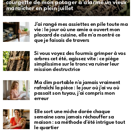
courgette de mon potager a alarmé un vieux
maraîcher en plein juillet
J’ai rangé mes assiettes en pile toute ma
vie : le jour où une amie a ouvert mon
placard de cuisine, elle m’a montré ce
que je faisais de travers
Si vous voyez des fourmis grimper à vos
arbres cet été, agissez vite : ce piège
simplissime sur le tronc va ruiner leur
mission destructrice
Ma clim portable n’a jamais vraiment
rafraîchi la pièce : le jour où j’ai vu où
passait son tuyau, j’ai compris mon
erreur
Elle sort une miche dorée chaque
semaine sans jamais réchauffer sa
maison : sa méthode d’été intrigue tout
le quartier