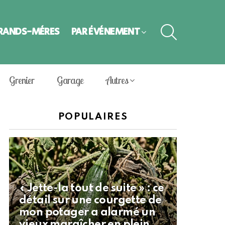
SEARCH
GRANDS-MÈRES
PAR ÉVÈNEMENT
Grenier
Garage
Autres
POPULAIRES
« Jette-la tout de suite » : ce
détail sur une courgette de
mon potager a alarmé un
vieux maraîcher en plein