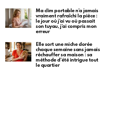
Ma clim portable n’a jamais
vraiment rafraîchi la pièce :
le jour où j’ai vu où passait
son tuyau, j’ai compris mon
erreur
Elle sort une miche dorée
chaque semaine sans jamais
réchauffer sa maison : sa
méthode d’été intrigue tout
le quartier