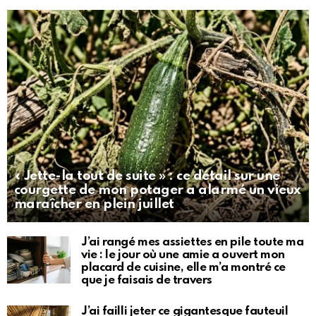
« Jette-la tout de suite » : ce détail sur une
courgette de mon potager a alarmé un vieux
maraîcher en plein juillet
J’ai rangé mes assiettes en pile toute ma
vie : le jour où une amie a ouvert mon
placard de cuisine, elle m’a montré ce
que je faisais de travers
J’ai failli jeter ce gigantesque fauteuil