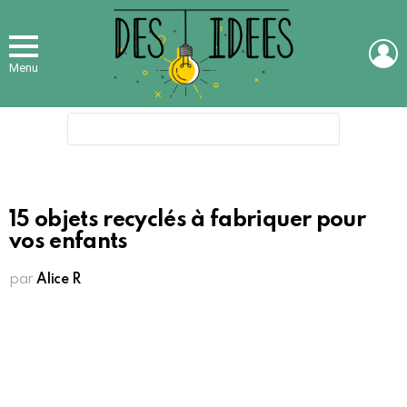
L
Menu
Search
for:
15 objets recyclés à fabriquer pour
vos enfants
par
Alice R