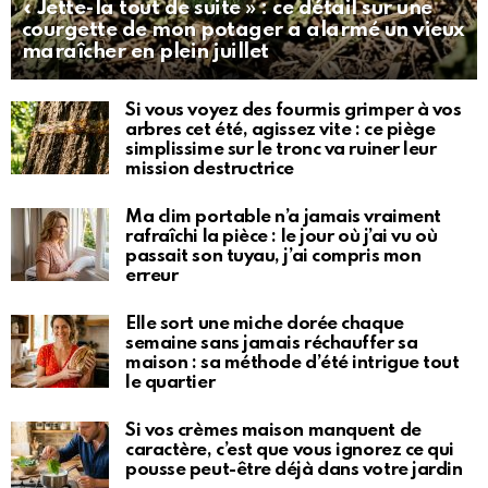
« Jette-la tout de suite » : ce détail sur une
courgette de mon potager a alarmé un vieux
maraîcher en plein juillet
Si vous voyez des fourmis grimper à vos
arbres cet été, agissez vite : ce piège
simplissime sur le tronc va ruiner leur
mission destructrice
Ma clim portable n’a jamais vraiment
rafraîchi la pièce : le jour où j’ai vu où
passait son tuyau, j’ai compris mon
erreur
Elle sort une miche dorée chaque
semaine sans jamais réchauffer sa
maison : sa méthode d’été intrigue tout
le quartier
Si vos crèmes maison manquent de
caractère, c’est que vous ignorez ce qui
pousse peut-être déjà dans votre jardin