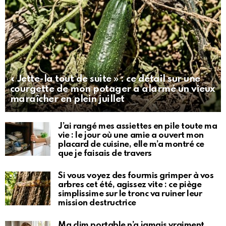
« Jette-la tout de suite » : ce détail sur une
courgette de mon potager a alarmé un vieux
maraîcher en plein juillet
J’ai rangé mes assiettes en pile toute ma
vie : le jour où une amie a ouvert mon
placard de cuisine, elle m’a montré ce
que je faisais de travers
Si vous voyez des fourmis grimper à vos
arbres cet été, agissez vite : ce piège
simplissime sur le tronc va ruiner leur
mission destructrice
Ma clim portable n’a jamais vraiment