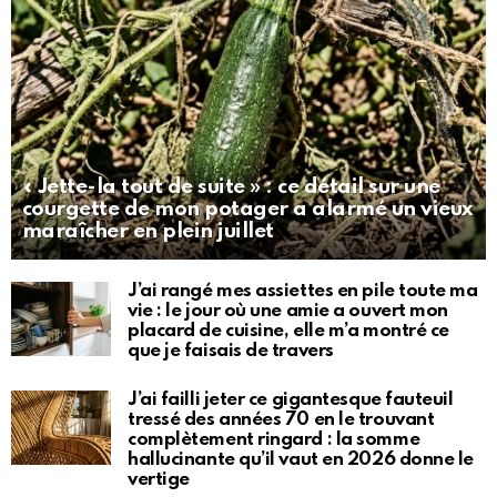
« Jette-la tout de suite » : ce détail sur une
courgette de mon potager a alarmé un vieux
maraîcher en plein juillet
J’ai rangé mes assiettes en pile toute ma
vie : le jour où une amie a ouvert mon
placard de cuisine, elle m’a montré ce
que je faisais de travers
J’ai failli jeter ce gigantesque fauteuil
tressé des années 70 en le trouvant
complètement ringard : la somme
hallucinante qu’il vaut en 2026 donne le
vertige