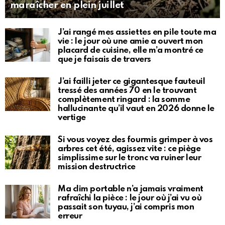
maraîcher en plein juillet
J’ai rangé mes assiettes en pile toute ma
vie : le jour où une amie a ouvert mon
placard de cuisine, elle m’a montré ce
que je faisais de travers
J’ai failli jeter ce gigantesque fauteuil
tressé des années 70 en le trouvant
complètement ringard : la somme
hallucinante qu’il vaut en 2026 donne le
vertige
Si vous voyez des fourmis grimper à vos
arbres cet été, agissez vite : ce piège
simplissime sur le tronc va ruiner leur
mission destructrice
Ma clim portable n’a jamais vraiment
rafraîchi la pièce : le jour où j’ai vu où
passait son tuyau, j’ai compris mon
erreur