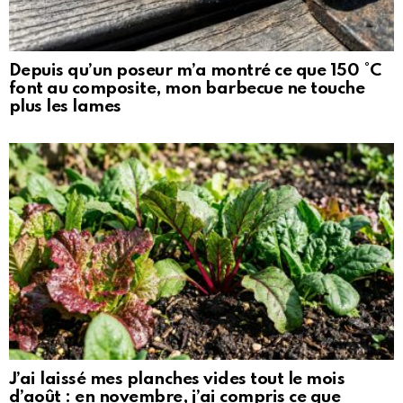
Depuis qu’un poseur m’a montré ce que 150 °C
font au composite, mon barbecue ne touche
plus les lames
J’ai laissé mes planches vides tout le mois
d’août : en novembre, j’ai compris ce que