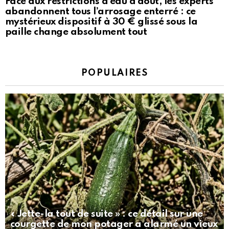
Face aux restrictions d’eau d’août, les experts
abandonnent tous l’arrosage enterré : ce
mystérieux dispositif à 30 € glissé sous la
paille change absolument tout
POPULAIRES
« Jette-la tout de suite » : ce détail sur une
courgette de mon potager a alarmé un vieux