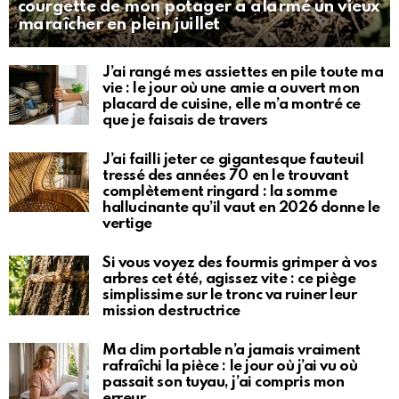
courgette de mon potager a alarmé un vieux
maraîcher en plein juillet
J’ai rangé mes assiettes en pile toute ma
vie : le jour où une amie a ouvert mon
placard de cuisine, elle m’a montré ce
que je faisais de travers
J’ai failli jeter ce gigantesque fauteuil
tressé des années 70 en le trouvant
complètement ringard : la somme
hallucinante qu’il vaut en 2026 donne le
vertige
Si vous voyez des fourmis grimper à vos
arbres cet été, agissez vite : ce piège
simplissime sur le tronc va ruiner leur
mission destructrice
Ma clim portable n’a jamais vraiment
rafraîchi la pièce : le jour où j’ai vu où
passait son tuyau, j’ai compris mon
erreur