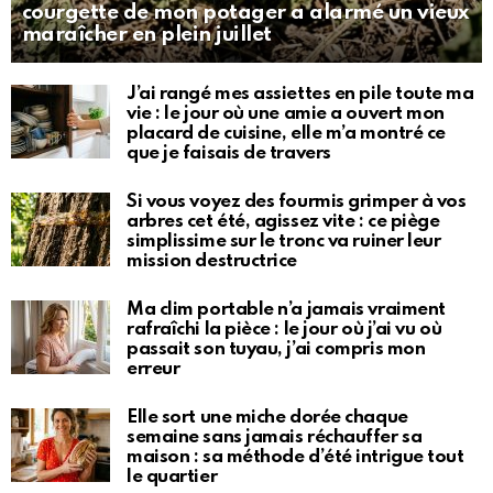
courgette de mon potager a alarmé un vieux
maraîcher en plein juillet
J’ai rangé mes assiettes en pile toute ma
vie : le jour où une amie a ouvert mon
placard de cuisine, elle m’a montré ce
que je faisais de travers
Si vous voyez des fourmis grimper à vos
arbres cet été, agissez vite : ce piège
simplissime sur le tronc va ruiner leur
mission destructrice
Ma clim portable n’a jamais vraiment
rafraîchi la pièce : le jour où j’ai vu où
passait son tuyau, j’ai compris mon
erreur
Elle sort une miche dorée chaque
semaine sans jamais réchauffer sa
maison : sa méthode d’été intrigue tout
le quartier