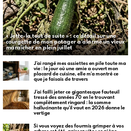
« Jette-la tout de suite » : ce détail sur une
courgette de mon potager a alarmé un vieux
maraîcher en plein juillet
J’ai rangé mes assiettes en pile toute ma
vie : le jour où une amie a ouvert mon
placard de cuisine, elle m’a montré ce
que je faisais de travers
J’ai failli jeter ce gigantesque fauteuil
tressé des années 70 en le trouvant
complètement ringard : la somme
hallucinante qu’il vaut en 2026 donne le
vertige
Si vous voyez des fourmis grimper à vos