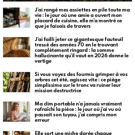
J’ai rangé mes assiettes en pile toute ma
vie : le jour où une amie a ouvert mon
placard de cuisine, elle m’a montré ce
que je faisais de travers
J’ai failli jeter ce gigantesque fauteuil
tressé des années 70 en le trouvant
complètement ringard : la somme
hallucinante qu’il vaut en 2026 donne le
vertige
Si vous voyez des fourmis grimper à vos
arbres cet été, agissez vite : ce piège
simplissime sur le tronc va ruiner leur
mission destructrice
Ma clim portable n’a jamais vraiment
rafraîchi la pièce : le jour où j’ai vu où
passait son tuyau, j’ai compris mon
erreur
Elle sort une miche dorée chaque