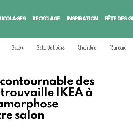
RICOLAGES
RECYCLAGE
INSPIRATION
FÊTE DES 
Salon
Salle de bains
Chambre
Bureau
ncontournable des
 trouvaille IKEA à
tamorphose
re salon