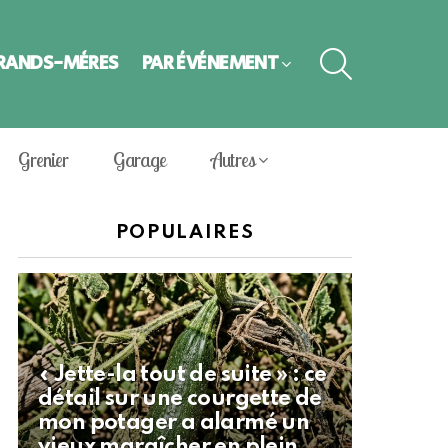
SEARCH
GRANDS-MÈRES
PAR ÉVÈNEMENT
Grenier
Garage
Autres
POPULAIRES
« Jette-la tout de suite » : ce
détail sur une courgette de
mon potager a alarmé un
vieux maraîcher en plein