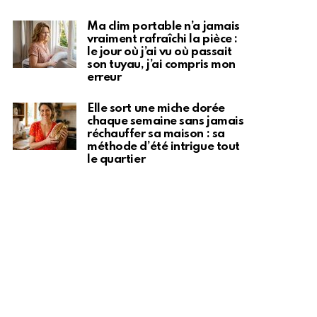
Ma clim portable n’a jamais
vraiment rafraîchi la pièce :
le jour où j’ai vu où passait
son tuyau, j’ai compris mon
erreur
Elle sort une miche dorée
chaque semaine sans jamais
réchauffer sa maison : sa
méthode d’été intrigue tout
le quartier