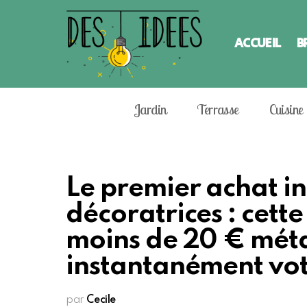
ACCUEIL
B
Jardin
Terrasse
Cuisine
Le premier achat i
décoratrices : cette
moins de 20 € mé
instantanément vot
par
Cecile