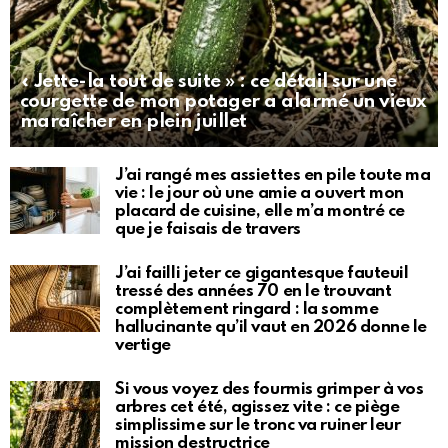
« Jette-la tout de suite » : ce détail sur une
courgette de mon potager a alarmé un vieux
maraîcher en plein juillet
J’ai rangé mes assiettes en pile toute ma
vie : le jour où une amie a ouvert mon
placard de cuisine, elle m’a montré ce
que je faisais de travers
J’ai failli jeter ce gigantesque fauteuil
tressé des années 70 en le trouvant
complètement ringard : la somme
hallucinante qu’il vaut en 2026 donne le
vertige
Si vous voyez des fourmis grimper à vos
arbres cet été, agissez vite : ce piège
simplissime sur le tronc va ruiner leur
mission destructrice