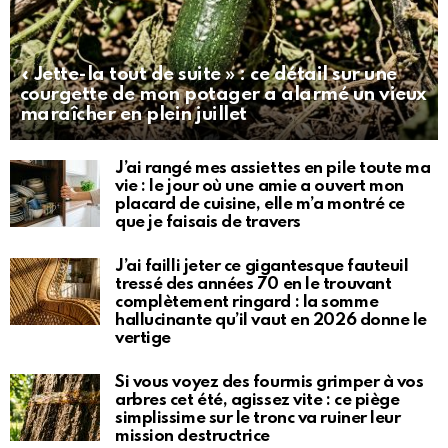
« Jette-la tout de suite » : ce détail sur une
courgette de mon potager a alarmé un vieux
maraîcher en plein juillet
J’ai rangé mes assiettes en pile toute ma
vie : le jour où une amie a ouvert mon
placard de cuisine, elle m’a montré ce
que je faisais de travers
J’ai failli jeter ce gigantesque fauteuil
tressé des années 70 en le trouvant
complètement ringard : la somme
hallucinante qu’il vaut en 2026 donne le
vertige
Si vous voyez des fourmis grimper à vos
arbres cet été, agissez vite : ce piège
simplissime sur le tronc va ruiner leur
mission destructrice