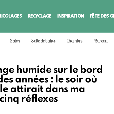
RICOLAGES
RECYCLAGE
INSPIRATION
FÊTE DES 
Salon
Salle de bains
Chambre
Bureau
nge humide sur le bord
es années : le soir où
lle attirait dans ma
 cinq réflexes