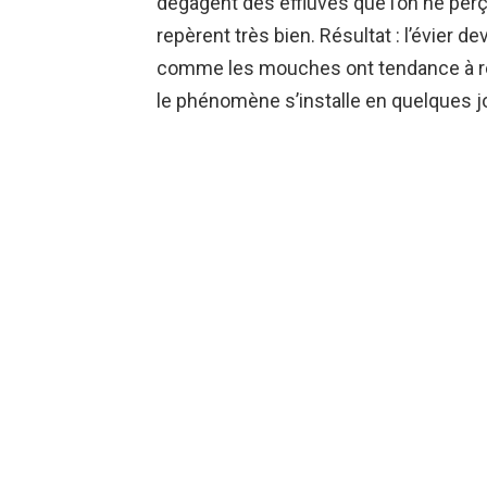
dégagent des effluves que l’on ne perç
repèrent très bien. Résultat : l’évier de
comme les mouches ont tendance à reve
le phénomène s’installe en quelques jo