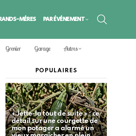
SEARCH
GRANDS-MÈRES
PAR ÉVÈNEMENT
Grenier
Garage
Autres
POPULAIRES
« Jette-la tout de suite » : ce
détail sur une courgette de
mon potager a alarmé un
vieux maraîcher en plein