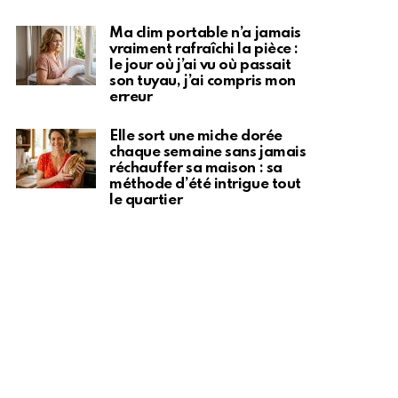
Ma clim portable n’a jamais
vraiment rafraîchi la pièce :
le jour où j’ai vu où passait
son tuyau, j’ai compris mon
erreur
Elle sort une miche dorée
chaque semaine sans jamais
réchauffer sa maison : sa
méthode d’été intrigue tout
le quartier