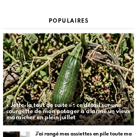
POPULAIRES
« Jette-la tout de suite » : ce détail sur une
courgette de mon potager a alarmé un vieux
maraîcher en plein juillet
J’ai rangé mes assiettes en pile toute ma