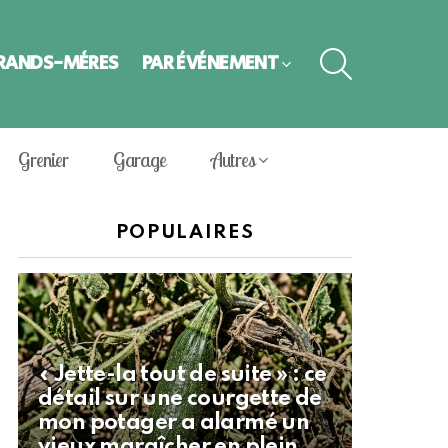
SEARCH
GRANDS-MÈRES
PAR ÉVÈNEMENT
Grenier
Garage
Autres
POPULAIRES
« Jette-la tout de suite » : ce
détail sur une courgette de
mon potager a alarmé un
vieux maraîcher en plein