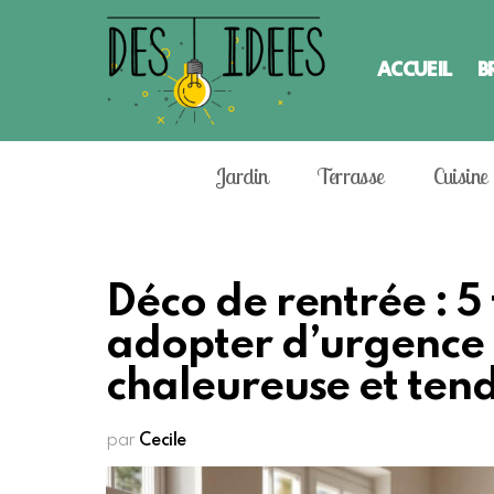
ACCUEIL
B
Jardin
Terrasse
Cuisine
Déco de rentrée : 5
adopter d’urgence
chaleureuse et ten
par
Cecile