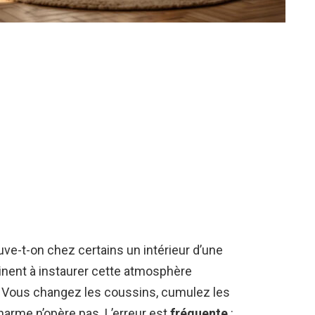
rouve-t-on chez certains un intérieur d’une
einent à instaurer cette atmosphère
? Vous changez les coussins, cumulez les
 charme n’opère pas. L’erreur est
fréquente
: