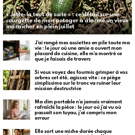
« Jette-la tout de suite » : ce détail sur une
courgette de mon potager a alarmé un vieux
maraîcher en plein juillet
J’ai rangé mes assiettes en pile toute ma
vie : le jour où une amie a ouvert mon
placard de cuisine, elle m’a montré ce
que je faisais de travers
Si vous voyez des fourmis grimper à vos
arbres cet été, agissez vite : ce piège
simplissime sur le tronc va ruiner leur
mission destructrice
Ma clim portable n’a jamais vraiment
rafraîchi la pièce : le jour où j’ai vu où
passait son tuyau, j’ai compris mon
erreur
Elle sort une miche dorée chaque