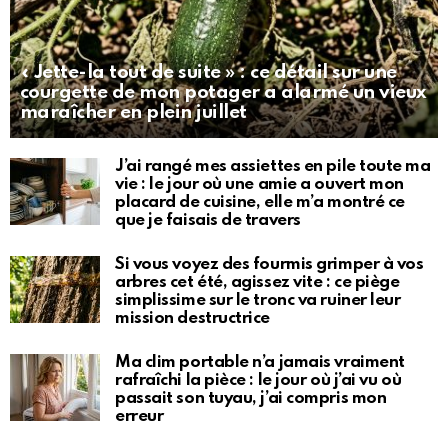
« Jette-la tout de suite » : ce détail sur une
courgette de mon potager a alarmé un vieux
maraîcher en plein juillet
J’ai rangé mes assiettes en pile toute ma
vie : le jour où une amie a ouvert mon
placard de cuisine, elle m’a montré ce
que je faisais de travers
Si vous voyez des fourmis grimper à vos
arbres cet été, agissez vite : ce piège
simplissime sur le tronc va ruiner leur
mission destructrice
Ma clim portable n’a jamais vraiment
rafraîchi la pièce : le jour où j’ai vu où
passait son tuyau, j’ai compris mon
erreur