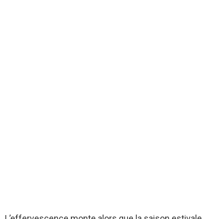
L’effervescence monte alors que la saison estivale