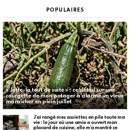
POPULAIRES
« Jette-la tout de suite » : ce détail sur une
courgette de mon potager a alarmé un vieux
maraîcher en plein juillet
J’ai rangé mes assiettes en pile toute ma
vie : le jour où une amie a ouvert mon
placard de cuisine, elle m’a montré ce