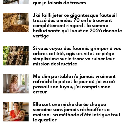
que je faisais de travers
J’ai failli jeter ce gigantesque fauteuil
tressé des années 70 en le trouvant
complètement ringard : la somme
hallucinante qu’il vaut en 2026 donne le
vertige
Si vous voyez des fourmis grimper à vos
arbres cet été, agissez vite : ce piège
simplissime sur le tronc va ruiner leur
mission destructrice
Ma clim portable n’a jamais vraiment
rafraîchi la pièce : le jour où j’ai vu où
passait son tuyau, j’ai compris mon
erreur
Elle sort une miche dorée chaque
semaine sans jamais réchauffer sa
maison : sa méthode d’été intrigue tout
le quartier