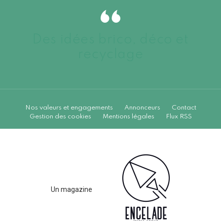
Des idées brico, déco et
recyclage
Nos valeurs et engagements
Annonceurs
Contact
Gestion des cookies
Mentions légales
Flux RSS
Un magazine