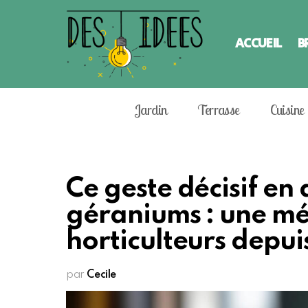
ACCUEIL
B
Jardin
Terrasse
Cuisine
Ce geste décisif e
géraniums : une mét
horticulteurs depui
par
Cecile