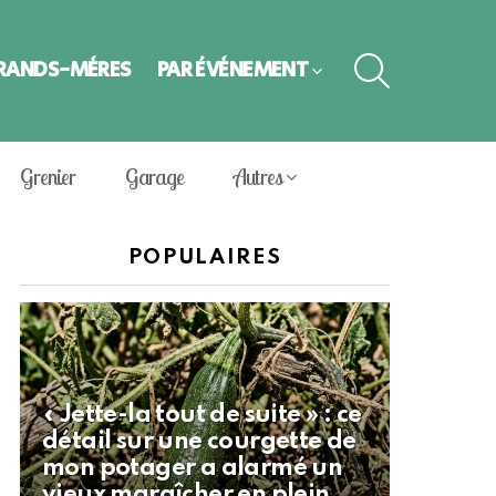
SEARCH
GRANDS-MÈRES
PAR ÉVÈNEMENT
Grenier
Garage
Autres
POPULAIRES
« Jette-la tout de suite » : ce
détail sur une courgette de
mon potager a alarmé un
vieux maraîcher en plein