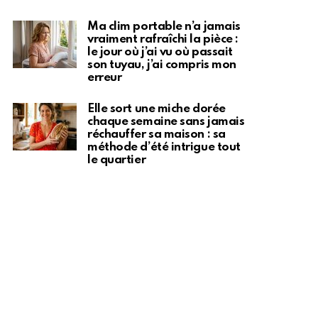
Ma clim portable n’a jamais
vraiment rafraîchi la pièce :
le jour où j’ai vu où passait
son tuyau, j’ai compris mon
erreur
Elle sort une miche dorée
chaque semaine sans jamais
réchauffer sa maison : sa
méthode d’été intrigue tout
le quartier