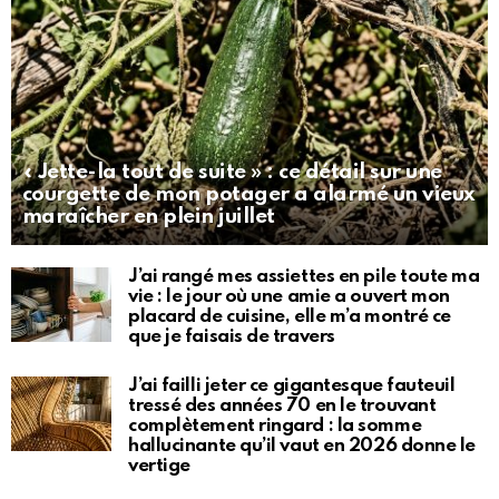
« Jette-la tout de suite » : ce détail sur une
courgette de mon potager a alarmé un vieux
maraîcher en plein juillet
J’ai rangé mes assiettes en pile toute ma
vie : le jour où une amie a ouvert mon
placard de cuisine, elle m’a montré ce
que je faisais de travers
J’ai failli jeter ce gigantesque fauteuil
tressé des années 70 en le trouvant
complètement ringard : la somme
hallucinante qu’il vaut en 2026 donne le
vertige