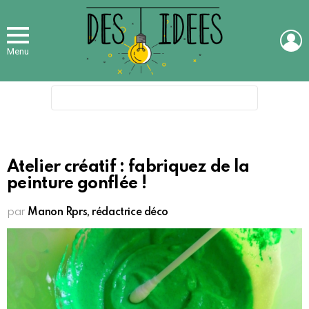
L
Menu
Search
for:
Atelier créatif : fabriquez de la
peinture gonflée !
par
Manon Rprs, rédactrice déco