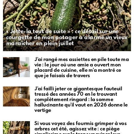
« Jette-la tout de suite » : ce détail sur une
courgette de mon potager a alarmé un vieux
maraîcher en plein juillet
J’ai rangé mes assiettes en pile toute ma
vie : le jour où une amie a ouvert mon
placard de cuisine, elle m’a montré ce
que je faisais de travers
J’ai failli jeter ce gigantesque fauteuil
tressé des années 70 en le trouvant
complètement ringard : la somme
hallucinante qu’il vaut en 2026 donne le
vertige
Si vous voyez des fourmis grimper à vos
arbres cet été, agissez vite : ce piège