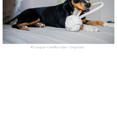
© caspar-camille-rubin - Unsplash