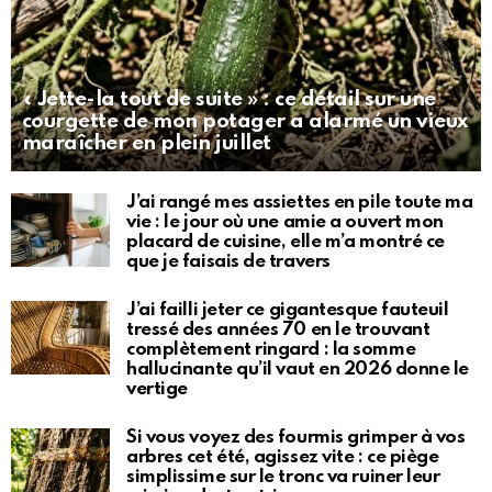
« Jette-la tout de suite » : ce détail sur une
courgette de mon potager a alarmé un vieux
maraîcher en plein juillet
J’ai rangé mes assiettes en pile toute ma
vie : le jour où une amie a ouvert mon
placard de cuisine, elle m’a montré ce
que je faisais de travers
J’ai failli jeter ce gigantesque fauteuil
tressé des années 70 en le trouvant
complètement ringard : la somme
hallucinante qu’il vaut en 2026 donne le
vertige
Si vous voyez des fourmis grimper à vos
arbres cet été, agissez vite : ce piège
simplissime sur le tronc va ruiner leur