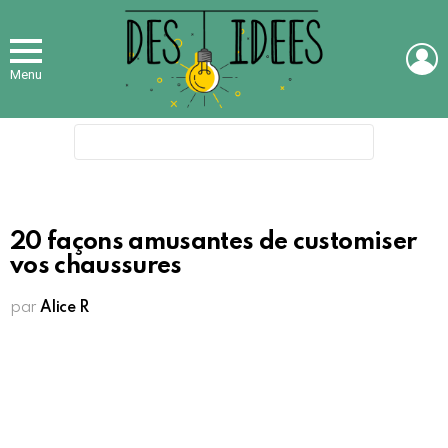
L
Menu
Search
for:
20 façons amusantes de customiser
vos chaussures
par
Alice R