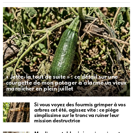
« Jette-la tout de suite » : ce détail sur une
courgette de mon potager a alarmé un vieux
maraîcher en plein juillet
Si vous voyez des fourmis grimper à vos
arbres cet été, agissez vite : ce piège
simplissime sur le tronc va ruiner leur
mission destructrice