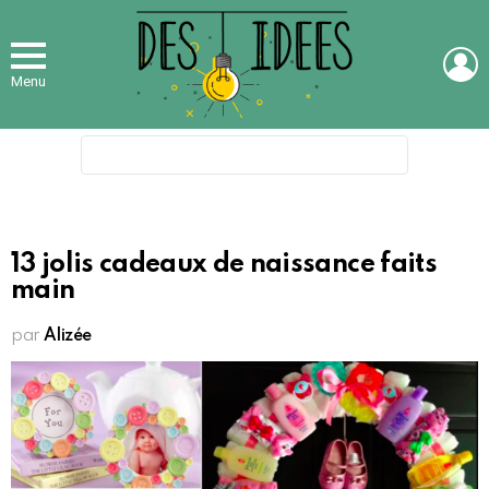
L
Menu
Search
for:
13 jolis cadeaux de naissance faits
main
par
Alizée