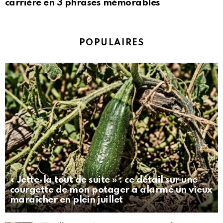
carrière en 3 phrases mémorables
POPULAIRES
« Jette-la tout de suite » : ce détail sur une
courgette de mon potager a alarmé un vieux
maraîcher en plein juillet