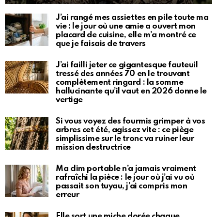
J’ai rangé mes assiettes en pile toute ma
vie : le jour où une amie a ouvert mon
placard de cuisine, elle m’a montré ce
que je faisais de travers
J’ai failli jeter ce gigantesque fauteuil
tressé des années 70 en le trouvant
complètement ringard : la somme
hallucinante qu’il vaut en 2026 donne le
vertige
Si vous voyez des fourmis grimper à vos
arbres cet été, agissez vite : ce piège
simplissime sur le tronc va ruiner leur
mission destructrice
Ma clim portable n’a jamais vraiment
rafraîchi la pièce : le jour où j’ai vu où
passait son tuyau, j’ai compris mon
erreur
Elle sort une miche dorée chaque