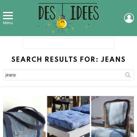
L
Menu
Search
for:
SEARCH RESULTS FOR: JEANS
Search
for: